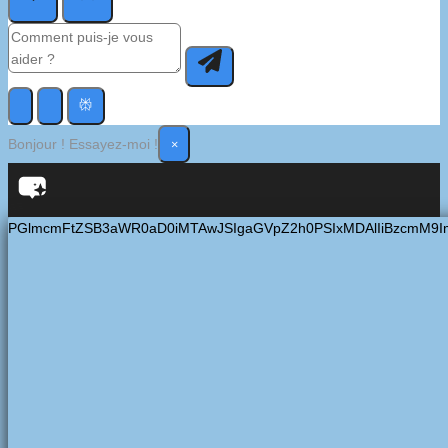
×
Bonjour ! Essayez-moi !
PGlmcmFtZSB3aWR0aD0iMTAwJSIgaGVpZ2h0PSIxMDAlIiBzcmM9I