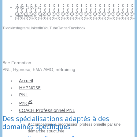
06 62 73 60 42
Lun / Ven 9 h – 19 h
Tiktok
Instagram
Linkedin
YouTube
Twitter
Facebook
Bee Formation
PNL, Hypnose, EMA-AMO, mBraining
Accueil
HYPNOSE
PNL
Spécialisations
®
PNO
COACH Professionnel PNL
Des spécialisations adaptés à des
Spécialisations
domaines spécifiques
Accompagner la progression professionnelle par une
démarche structurée