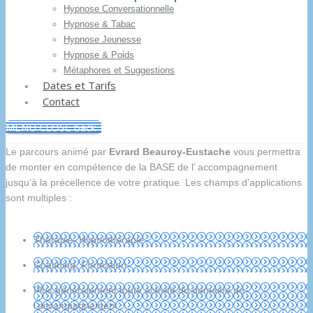
Hypnose Conversationnelle
Hypnose & Tabac
Hypnose Jeunesse
Hypnose & Poids
Métaphores et Suggestions
Dates et Tarifs
Contact
MENU
CLOSE
back
Le parcours animé par
Evrard Beauroy-Eustache
vous permettra
de monter en compétence de la BASE de l’ accompagnement
jusqu’à la précellence de votre pratique. Les champs d’applications
sont multiples :
Thérapie, Hypnothérapie
Coaching, Formation
Plus généralement toute activité du domaine de
l’accompagnement