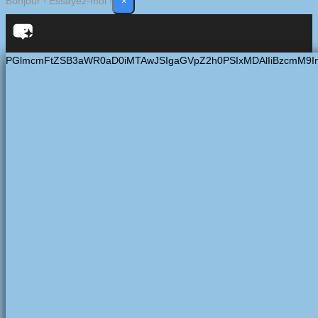
×
Bonjour ! Essayez-moi !
PGlmcmFtZSB3aWR0aD0iMTAwJSIgaGVpZ2h0PSIxMDAlIiBzcmM9I