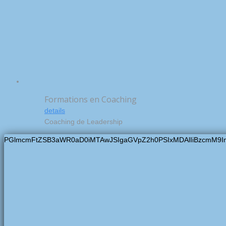
Formations en Coaching
details
Coaching de Leadership
PGlmcmFtZSB3aWR0aD0iMTAwJSIgaGVpZ2h0PSIxMDAlIiBzcmM9I