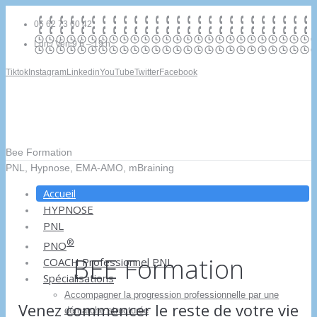
06 62 73 60 42
Lun / Ven 9 h – 19 h
Tiktok
Instagram
Linkedin
YouTube
Twitter
Facebook
Bee Formation
PNL, Hypnose, EMA-AMO, mBraining
Accueil
HYPNOSE
PNL
®
PNO
BEE Formation
COACH Professionnel PNL
Spécialisations
Accompagner la progression professionnelle par une
Venez commencer le reste de votre vie
démarche structurée