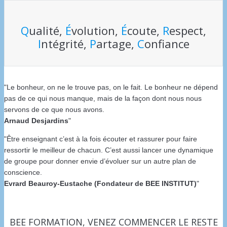
Q
ualité,
É
volution,
É
coute,
R
espect,
I
ntégrité,
P
artage,
C
onfiance
Le bonheur, on ne le trouve pas, on le fait. Le bonheur ne dépend
pas de ce qui nous manque, mais de la façon dont nous nous
servons de ce que nous avons.
Arnaud Desjardins
Être enseignant c’est à la fois écouter et rassurer pour faire
ressortir le meilleur de chacun. C’est aussi lancer une dynamique
de groupe pour donner envie d’évoluer sur un autre plan de
conscience.
Evrard Beauroy-Eustache (Fondateur de BEE INSTITUT)
BEE FORMATION, VENEZ COMMENCER LE RESTE