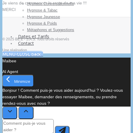
Je viens de commencer le reste de ma vie !!!
Hypnose Conversationnelle
MERCI
Hypnose & Tabac
Hypnose Jeunesse
Hypnose & Poids
Métaphores et Suggestions
Dates et Tarifs
© 2025 BE.E - S.A.S. Tous droits réservés
Contact
Une réalisation
MENU
CLOSE
back
Maibee
AI Agent
Minimize
Bonjour ! Comment puis-je vous aider aujourd'hui ? Voulez-vous
essayer Maibee, demander des renseignements, ou prendre
rendez-vous avec nous ?