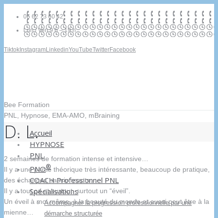
06 62 73 60 42
Lun / Ven 9 h – 19 h
Tiktok
Instagram
Linkedin
YouTube
Twitter
Facebook
Bee Formation
PNL, Hypnose, EMA-AMO, mBraining
D. L.
Accueil
HYPNOSE
PNL
2 semaines de formation intense et intensive…
®
PNO
Il y a une partie théorique très intéressante, beaucoup de pratique,
COACH Professionnel PNL
des échanges passionnants…
Spécialisations
Il y a tout ça et surtout, surtout un “éveil”.
Un éveil à moi même, à la beauté du monde et aussi peut être à la
Accompagner la progression professionnelle par une
mienne…
démarche structurée