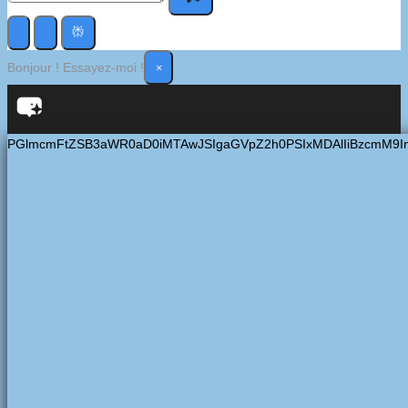
×
Bonjour ! Essayez-moi !
PGlmcmFtZSB3aWR0aD0iMTAwJSIgaGVpZ2h0PSIxMDAlIiBzcmM9I