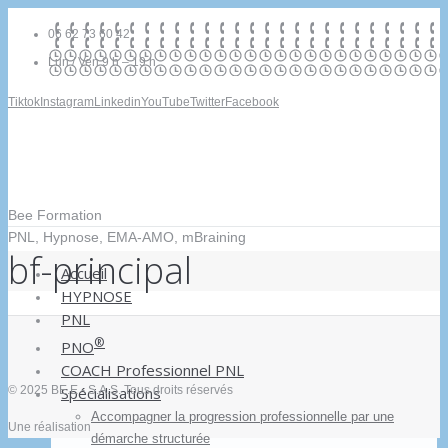
06 62 73 60 42
Lun / Ven 9 h – 19 h
Tiktok
Instagram
Linkedin
YouTube
Twitter
Facebook
Bee Formation
PNL, Hypnose, EMA-AMO, mBraining
bf-principal
Accueil
HYPNOSE
PNL
®
PNO
COACH Professionnel PNL
Spécialisations
© 2025 BE.E - S.A.S. Tous droits réservés
Accompagner la progression professionnelle par une
Une réalisation
démarche structurée