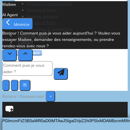
Hypnose Conversationnelle
Maibee
Hypnose & Tabac
AI Agent
Hypnose Jeunesse
Hypnose & Poids
Minimize
Métaphores et Suggestions
Bonjour ! Comment puis-je vous aider aujourd'hui ? Voulez-vous
Dates et Tarifs
essayer Maibee, demander des renseignements, ou prendre
Contact
rendez-vous avec nous ?
MENU
CLOSE
back
×
Bonjour ! Essayez-moi !
PGlmcmFtZSB3aWR0aD0iMTAwJSIgaGVpZ2h0PSIxMDAlIiBzcmM9I