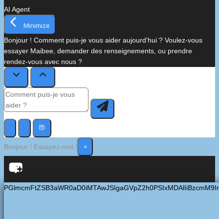
AI Agent
Minimize
Bonjour ! Comment puis-je vous aider aujourd'hui ? Voulez-vous
essayer Maibee, demander des renseignements, ou prendre
rendez-vous avec nous ?
×
Bonjour ! Essayez-moi !
PGlmcmFtZSB3aWR0aD0iMTAwJSIgaGVpZ2h0PSIxMDAlIiBzcmM9I